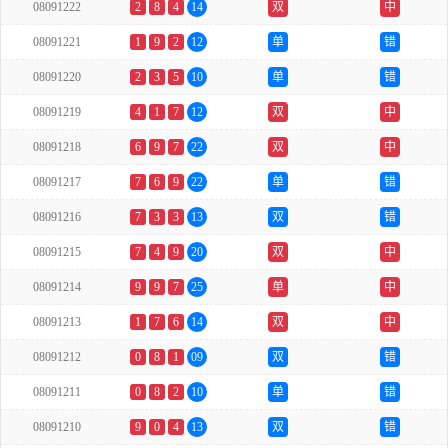
08091222
2
8
4
14
双
中
08091221
1
9
2
12
单
错
08091220
2
3
5
10
单
错
08091219
4
1
7
12
双
中
08091218
6
9
7
22
双
中
08091217
7
6
9
22
单
错
08091216
7
3
3
13
双
错
08091215
7
4
9
20
双
中
08091214
9
9
7
25
单
中
08091213
1
7
6
14
双
中
08091212
0
8
1
09
双
错
08091211
0
8
2
10
单
错
08091210
9
0
4
13
双
错