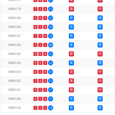
08091171
3
4
6
13
单
中
08091170
7
2
4
13
单
中
08091169
5
0
7
12
单
错
08091168
9
1
9
19
双
错
08091167
7
5
0
12
单
错
08091166
3
2
1
06
单
错
08091165
6
6
9
21
单
中
08091164
0
9
3
12
单
错
08091163
6
1
9
16
双
中
08091162
7
4
2
13
单
中
08091161
9
5
3
17
单
中
08091160
6
1
4
11
双
错
08091159
7
5
2
14
单
错