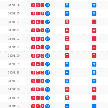
08091196
8
5
5
18
单
错
08091195
8
1
1
10
单
错
08091194
4
6
2
12
双
中
08091193
7
3
2
12
双
中
08091192
1
5
1
07
单
中
08091191
1
6
0
07
单
中
08091190
3
0
0
03
单
中
08091189
3
4
5
12
单
错
08091188
8
7
0
15
双
错
08091187
9
1
1
11
双
错
08091186
6
6
3
15
单
中
08091185
2
7
7
16
双
中
08091184
8
1
1
10
单
错