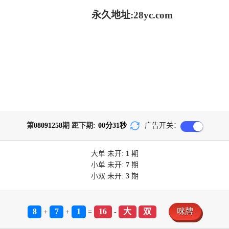
永久地址:28yc.com
第
08091258
期 距下期:
00
分
30
秒
广告开关：
大单
未开:
1
期
小单
未开:
7
期
小双
未开:
3
期
8
7
1
16
大
双
咪牌
+
+
=
-