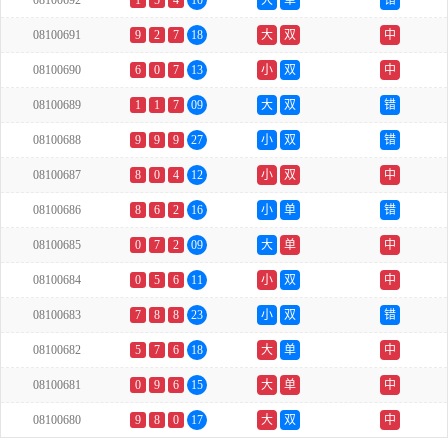
08100692
1
5
4
10
大
单
错
08100691
9
2
7
18
大
双
中
08100690
6
0
7
13
小
双
中
08100689
1
1
7
09
大
双
错
08100688
9
9
9
27
小
双
错
08100687
8
0
4
12
小
双
中
08100686
8
6
2
16
小
单
错
08100685
0
7
2
09
大
单
中
08100684
0
5
6
11
小
双
中
08100683
7
8
8
23
小
双
错
08100682
5
7
6
18
大
单
中
08100681
0
9
6
15
大
单
中
08100680
9
8
0
17
大
双
中