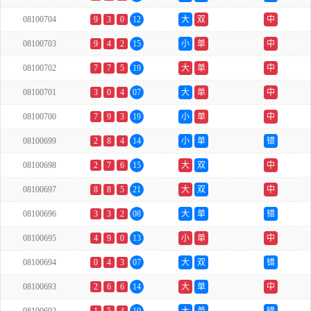
08100704
9
3
0
12
大
双
中
08100703
9
4
2
15
小
单
中
08100702
7
7
5
19
大
单
中
08100701
3
0
4
07
大
单
中
08100700
7
9
3
19
小
单
中
08100699
2
8
4
14
小
单
错
08100698
2
7
6
15
大
双
中
08100697
8
8
5
21
大
双
中
08100696
3
3
2
08
大
单
错
08100695
4
9
0
13
小
单
中
08100694
0
4
3
07
大
双
错
08100693
2
6
6
14
大
单
中