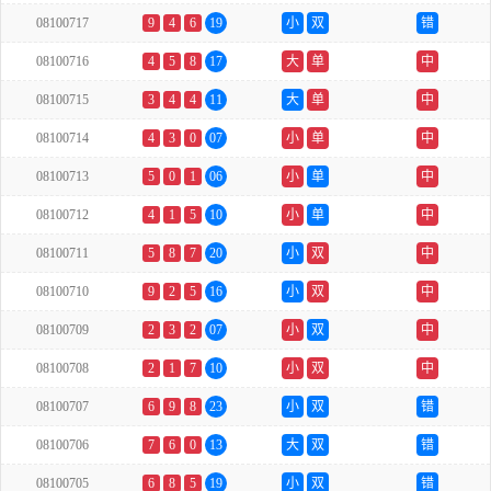
08100717
9
4
6
19
小
双
错
08100716
4
5
8
17
大
单
中
08100715
3
4
4
11
大
单
中
08100714
4
3
0
07
小
单
中
08100713
5
0
1
06
小
单
中
08100712
4
1
5
10
小
单
中
08100711
5
8
7
20
小
双
中
08100710
9
2
5
16
小
双
中
08100709
2
3
2
07
小
双
中
08100708
2
1
7
10
小
双
中
08100707
6
9
8
23
小
双
错
08100706
7
6
0
13
大
双
错
08100705
6
8
5
19
小
双
错