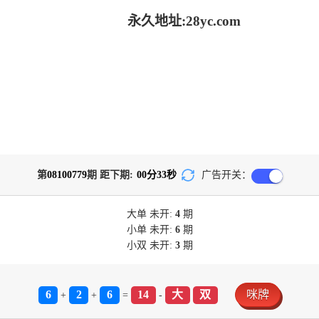
永久地址:28yc.com
第
08100779
期 距下期:
00
分
33
秒
广告开关：
大单
未开:
4
期
小单
未开:
6
期
小双
未开:
3
期
6
2
6
14
大
双
咪牌
+
+
=
-