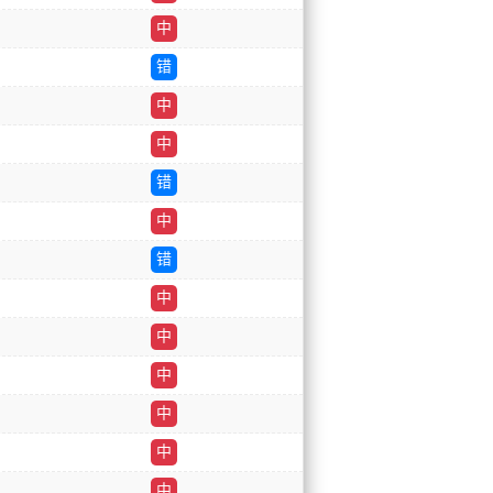
中
错
中
中
错
中
错
中
中
中
中
中
中