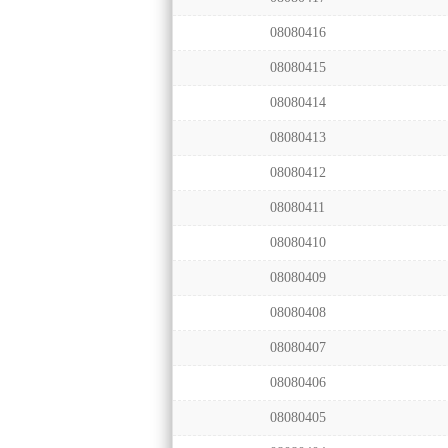
08080416
08080415
08080414
08080413
08080412
08080411
08080410
08080409
08080408
08080407
08080406
08080405