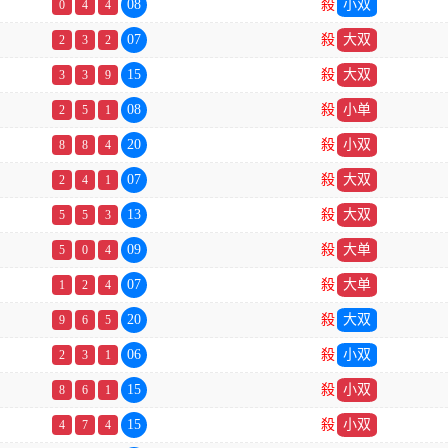
08
殺
小双
0
4
4
07
殺
大双
2
3
2
15
殺
大双
3
3
9
08
殺
小单
2
5
1
20
殺
小双
8
8
4
07
殺
大双
2
4
1
13
殺
大双
5
5
3
09
殺
大单
5
0
4
07
殺
大单
1
2
4
20
殺
大双
9
6
5
06
殺
小双
2
3
1
15
殺
小双
8
6
1
15
殺
小双
4
7
4