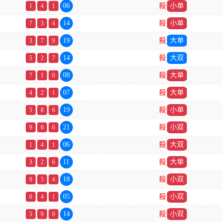
06
殺
小单
1
4
1
14
殺
小单
7
3
4
19
殺
大单
3
7
9
14
殺
大双
5
2
7
08
殺
大单
7
1
0
07
殺
大单
4
2
1
19
殺
小单
5
8
6
21
殺
小双
9
6
6
06
殺
大双
1
4
1
11
殺
大单
3
2
6
18
殺
小双
9
5
4
05
殺
小双
0
4
1
14
殺
小双
5
9
0