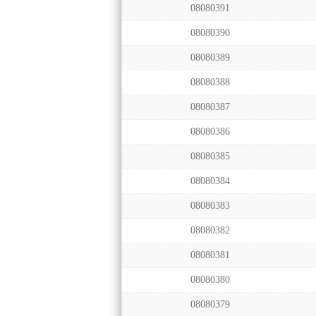
08080391
08080390
08080389
08080388
08080387
08080386
08080385
08080384
08080383
08080382
08080381
08080380
08080379