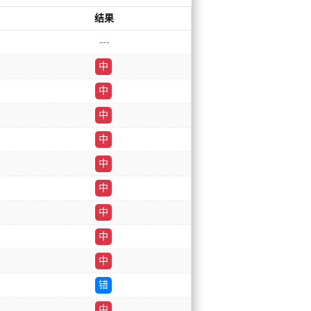
结果
---
中
中
中
中
中
中
中
中
中
错
中