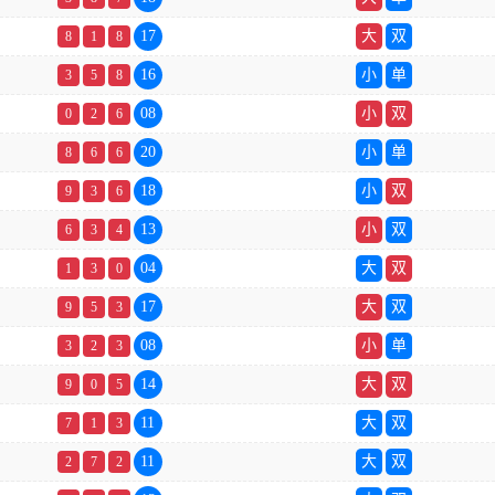
17
大
双
8
1
8
16
小
单
3
5
8
08
小
双
0
2
6
20
小
单
8
6
6
18
小
双
9
3
6
13
小
双
6
3
4
04
大
双
1
3
0
17
大
双
9
5
3
08
小
单
3
2
3
14
大
双
9
0
5
11
大
双
7
1
3
11
大
双
2
7
2