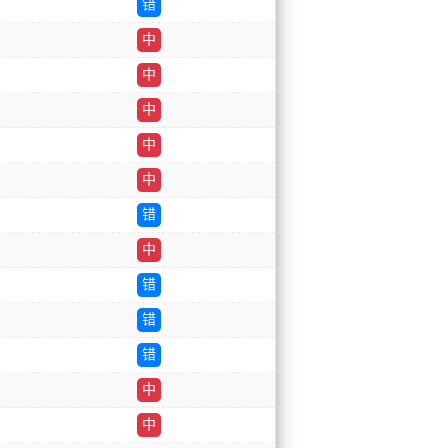
错
中
中
中
中
中
错
中
错
错
错
中
中