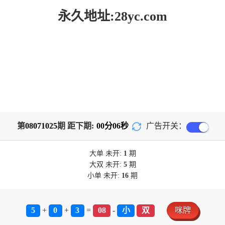
永久地址:28yc.com
第
08071025
期 距下期:
00
分
06
秒
广告开关：
大单
未开:
1
期
大双
未开:
5
期
小单
未开:
16
期
5
+
0
+
3
=
08
-
小
双
咪牌