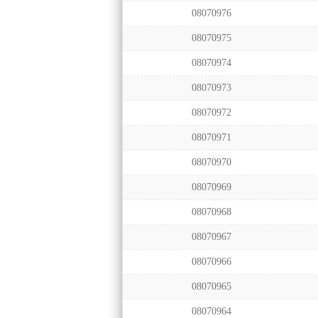
08070976
08070975
08070974
08070973
08070972
08070971
08070970
08070969
08070968
08070967
08070966
08070965
08070964