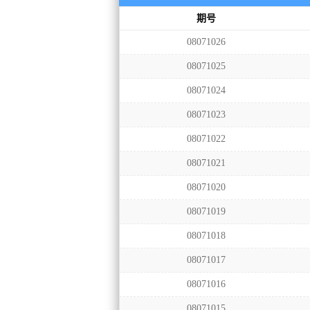
期号
08071026
08071025
08071024
08071023
08071022
08071021
08071020
08071019
08071018
08071017
08071016
08071015