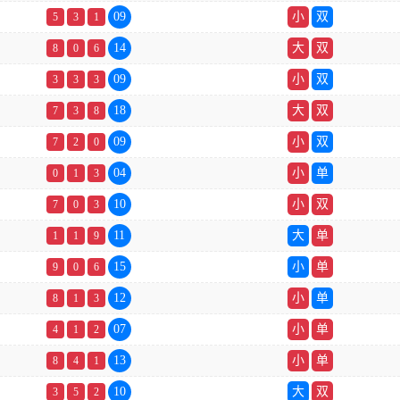
09
小
双
5
3
1
14
大
双
8
0
6
09
小
双
3
3
3
18
大
双
7
3
8
09
小
双
7
2
0
04
小
单
0
1
3
10
小
双
7
0
3
11
大
单
1
1
9
15
小
单
9
0
6
12
小
单
8
1
3
07
小
单
4
1
2
13
小
单
8
4
1
10
大
双
3
5
2