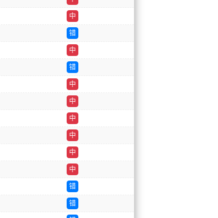
中
错
中
错
中
中
中
中
中
中
错
错