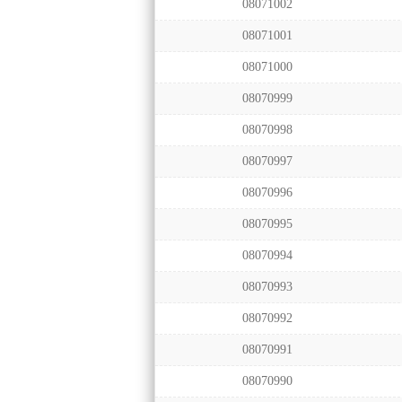
08071002
08071001
08071000
08070999
08070998
08070997
08070996
08070995
08070994
08070993
08070992
08070991
08070990