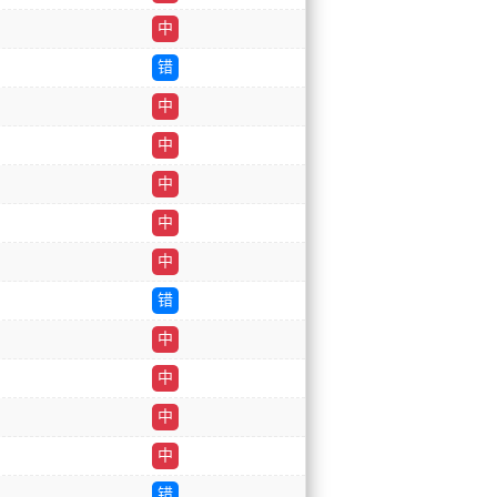
中
错
中
中
中
中
中
错
中
中
中
中
错