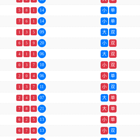
14
小
单
5
8
1
14
小
单
7
6
1
09
大
双
1
3
5
20
小
双
6
5
9
06
大
双
4
1
1
10
小
双
0
3
7
06
小
单
2
0
4
11
小
双
1
3
7
07
大
单
2
4
1
21
大
单
7
8
6
13
小
单
6
2
5
13
小
双
6
7
0