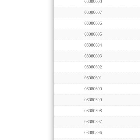
08080608
08080607
08080606
08080605
08080604
08080603
08080602
08080601
08080600
08080599
08080598
08080597
08080596