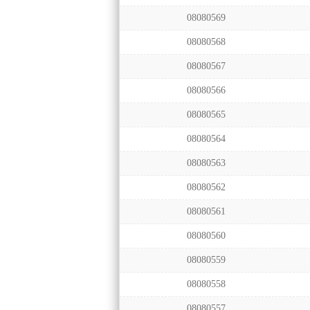
08080569
08080568
08080567
08080566
08080565
08080564
08080563
08080562
08080561
08080560
08080559
08080558
08080557