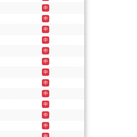
中
中
中
中
中
中
中
中
中
中
中
中
中