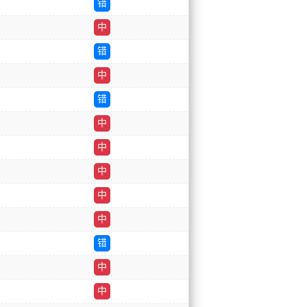
错
中
错
中
错
中
中
中
中
中
错
中
中