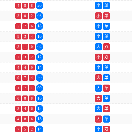
20
小
单
4
8
8
05
小
单
3
0
2
18
小
单
5
7
6
16
小
单
9
3
4
04
大
双
3
1
0
12
小
双
7
3
2
14
小
单
4
4
6
20
大
单
9
7
4
09
大
单
1
7
1
16
大
单
0
8
8
13
大
单
3
4
6
18
大
单
4
8
6
14
小
双
7
5
2