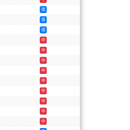
错
错
错
中
中
中
中
中
中
中
中
中