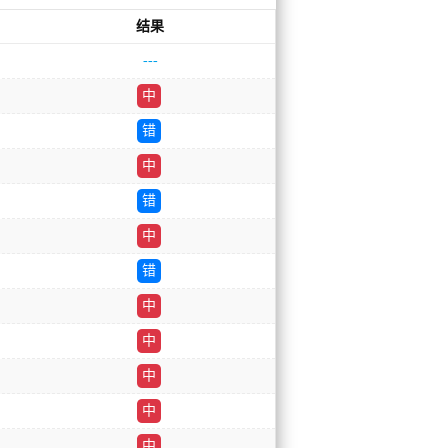
结果
---
中
错
中
错
中
错
中
中
中
中
中