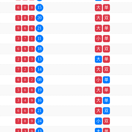
15
大
单
6
0
9
20
大
双
5
8
7
21
大
单
9
6
6
11
小
单
3
7
1
18
大
双
6
9
3
13
大
单
2
8
3
14
大
双
7
2
5
08
小
单
6
0
2
19
大
单
5
6
8
16
大
单
3
4
9
21
大
双
6
6
9
24
小
双
7
8
9
13
大
单
1
3
9