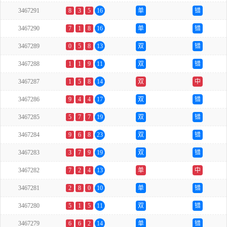
3467291
8
3
5
16
单
错
3467290
7
1
8
16
单
错
3467289
0
5
8
13
双
错
3467288
1
1
9
11
双
错
3467287
1
5
8
14
双
中
3467286
9
4
4
17
双
错
3467285
5
7
7
19
双
错
3467284
9
6
8
23
双
错
3467283
3
7
9
19
双
错
3467282
7
2
4
13
单
中
3467281
2
8
0
10
单
错
3467280
5
1
5
11
双
错
3467279
6
6
2
14
单
错