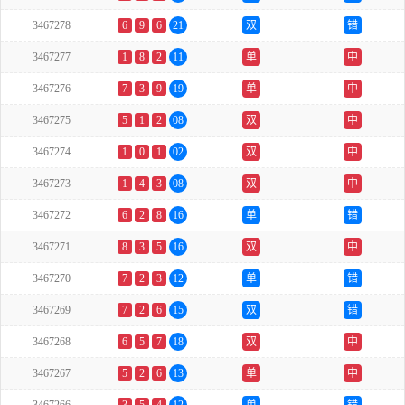
3467278
6
9
6
21
双
错
3467277
1
8
2
11
单
中
3467276
7
3
9
19
单
中
3467275
5
1
2
08
双
中
3467274
1
0
1
02
双
中
3467273
1
4
3
08
双
中
3467272
6
2
8
16
单
错
3467271
8
3
5
16
双
中
3467270
7
2
3
12
单
错
3467269
7
2
6
15
双
错
3467268
6
5
7
18
双
中
3467267
5
2
6
13
单
中