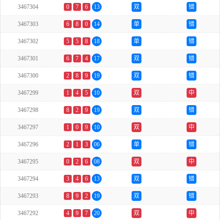
3467304
0
7
6
13
双
错
3467303
6
8
0
14
单
错
3467302
5
5
8
18
单
错
3467301
6
7
4
17
双
错
3467300
2
8
9
19
双
错
3467299
1
4
5
10
双
中
3467298
8
2
9
19
双
错
3467297
1
0
9
10
双
中
3467296
2
1
3
06
单
错
3467295
0
2
6
08
双
中
3467294
3
4
6
13
双
错
3467293
8
9
2
19
双
错
3467292
4
9
7
20
双
中