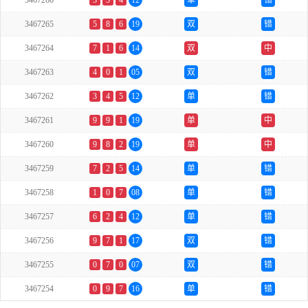
3467266
3
5
4
12
单
错
3467265
5
8
6
19
双
错
3467264
7
1
6
14
双
中
3467263
4
0
1
05
双
错
3467262
3
4
5
12
单
错
3467261
9
9
1
19
单
中
3467260
9
8
2
19
单
中
3467259
7
2
5
14
单
错
3467258
1
0
7
08
单
错
3467257
6
2
4
12
单
错
3467256
9
7
1
17
双
错
3467255
0
7
0
07
双
错
3467254
0
9
7
16
单
错