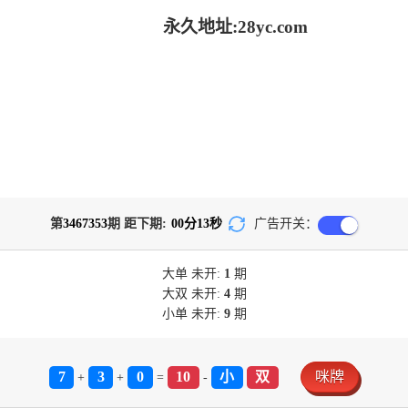
永久地址:28yc.com
第
3467353
期 距下期:
00
分
13
秒
广告开关：
大单
未开:
1
期
大双
未开:
4
期
小单
未开:
9
期
7
3
0
10
小
双
咪牌
+
+
=
-