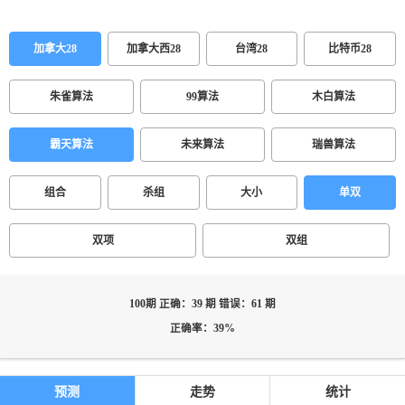
加拿大28
加拿大西28
台湾28
比特币28
朱雀算法
99算法
木白算法
霸天算法
未来算法
瑞兽算法
组合
杀组
大小
单双
双项
双组
100期 正确：39 期 错误：61 期
正确率：39%
预测
走势
统计