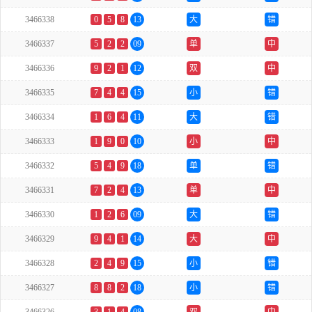
3466338
0
5
8
13
大
错
3466337
5
2
2
09
单
中
3466336
9
2
1
12
双
中
3466335
7
4
4
15
小
错
3466334
1
6
4
11
大
错
3466333
1
9
0
10
小
中
3466332
5
4
9
18
单
错
3466331
7
2
4
13
单
中
3466330
1
2
6
09
大
错
3466329
9
4
1
14
大
中
3466328
2
4
9
15
小
错
3466327
8
8
2
18
小
错