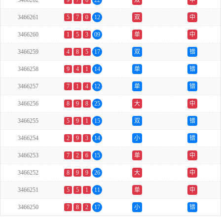
3466262
9
7
6
22
双
中
3466261
5
7
0
12
双
中
3466260
1
5
3
09
单
中
3466259
4
8
5
17
双
错
3466258
9
4
1
14
单
错
3466257
7
1
4
12
单
错
3466256
8
9
8
25
大
中
3466255
5
9
1
15
双
错
3466254
2
9
3
14
小
错
3466253
7
2
6
15
单
中
3466252
8
9
9
26
大
中
3466251
5
5
1
11
单
中
3466250
7
8
2
17
小
错