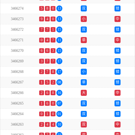
3466274
5
8
0
13
双
错
3466273
9
4
0
13
小
中
3466272
7
7
1
15
双
错
3466271
0
4
7
11
单
中
3466270
6
6
3
15
双
错
3466269
3
7
7
17
双
错
3466268
2
7
8
17
小
错
3466267
1
5
2
08
单
错
3466266
2
6
8
16
大
中
3466265
1
6
0
07
双
错
3466264
0
1
0
01
双
错
3466263
2
4
4
10
双
中