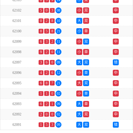
62103
0
5
9
14
小
双
中
62102
5
0
3
08
小
双
中
62101
0
2
8
10
大
双
中
62100
8
5
8
21
小
单
中
62099
6
3
2
11
小
双
中
62098
9
2
0
11
小
单
中
62097
3
6
0
09
大
双
错
62096
4
2
6
12
小
单
中
62095
6
8
7
21
大
双
中
62094
1
1
0
02
小
单
中
62093
6
2
1
09
大
单
中
62092
2
0
0
02
大
双
中
62091
1
5
3
09
大
双
错