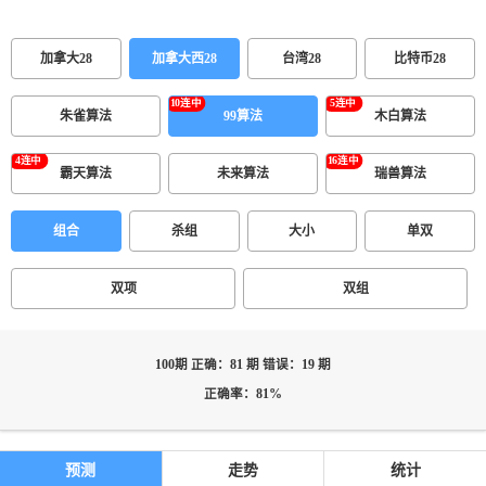
加拿大28
加拿大西28
台湾28
比特币28
朱雀算法
99算法
木白算法
霸天算法
未来算法
瑞兽算法
组合
杀组
大小
单双
双项
双组
100期 正确：81 期 错误：19 期
正确率：81%
预测
走势
统计