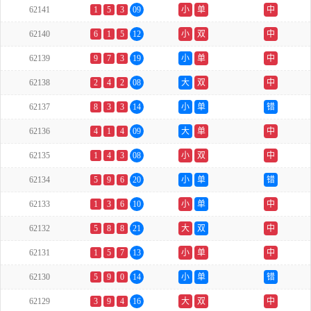
62141
1
5
3
09
小
单
中
62140
6
1
5
12
小
双
中
62139
9
7
3
19
小
单
中
62138
2
4
2
08
大
双
中
62137
8
3
3
14
小
单
错
62136
4
1
4
09
大
单
中
62135
1
4
3
08
小
双
中
62134
5
9
6
20
小
单
错
62133
1
3
6
10
小
单
中
62132
5
8
8
21
大
双
中
62131
1
5
7
13
小
单
中
62130
5
9
0
14
小
单
错
62129
3
9
4
16
大
双
中