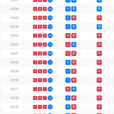
62167
1
8
7
16
小
单
错
62166
0
0
4
04
大
单
错
62165
9
1
6
16
小
双
中
62164
6
6
2
14
小
单
错
62163
2
5
9
16
大
双
中
62162
5
2
4
11
小
双
中
62161
1
4
3
08
小
双
中
62160
1
3
7
11
大
单
中
62159
6
6
6
18
小
双
中
62158
6
7
2
15
小
单
中
62157
7
6
7
20
大
单
中
62156
9
9
7
25
小
单
中
62155
5
7
1
13
大
单
中