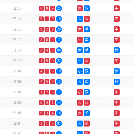
62115
8
8
9
25
大
双
中
62114
9
1
0
10
大
双
中
62113
9
2
9
20
大
单
中
62112
8
0
4
12
小
单
中
62111
2
4
2
08
大
单
错
62110
4
9
9
22
小
双
中
62109
4
7
8
19
小
双
错
62108
7
5
0
12
大
单
错
62107
1
2
8
11
小
双
中
62106
9
4
1
14
大
双
中
62105
9
3
4
16
大
单
中
62104
3
1
3
07
大
单
中