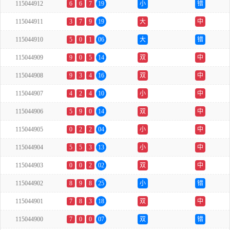
115044912
6
6
7
19
小
错
115044911
3
7
9
19
大
中
115044910
5
0
1
06
大
错
115044909
9
0
5
14
双
中
115044908
9
3
4
16
双
中
115044907
4
2
4
10
小
中
115044906
5
9
0
14
双
中
115044905
0
2
2
04
小
中
115044904
5
5
3
13
小
中
115044903
0
0
2
02
双
中
115044902
8
9
8
25
小
错
115044901
7
8
3
18
双
中
115044900
7
0
0
07
双
错