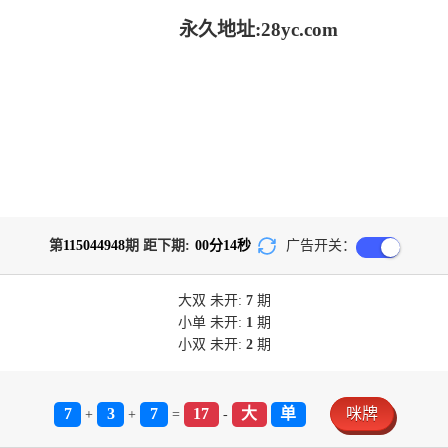
永久地址:28yc.com
第
115044948
期 距下期:
00
分
13
秒
广告开关：
大双
未开:
7
期
小单
未开:
1
期
小双
未开:
2
期
7
3
7
17
大
单
咪牌
+
+
=
-