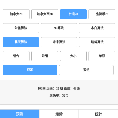
加拿大28
加拿大西28
台湾28
比特币28
朱雀算法
99算法
木白算法
霸天算法
未来算法
瑞兽算法
组合
杀组
大小
单双
双项
双组
100期 正确：52 期 错误：48 期
正确率：52%
预测
走势
统计