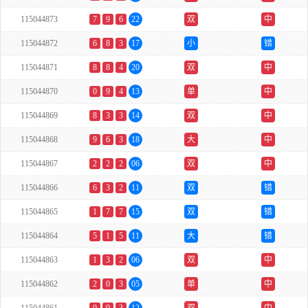
115044873
7
9
6
22
双
中
115044872
6
8
3
17
小
错
115044871
8
8
4
20
双
中
115044870
0
9
4
13
单
中
115044869
8
3
3
14
双
中
115044868
9
6
3
18
大
中
115044867
2
2
2
06
双
中
115044866
6
3
2
11
双
错
115044865
1
7
7
15
双
错
115044864
5
1
5
11
大
错
115044863
1
3
2
06
双
中
115044862
2
0
3
05
单
中