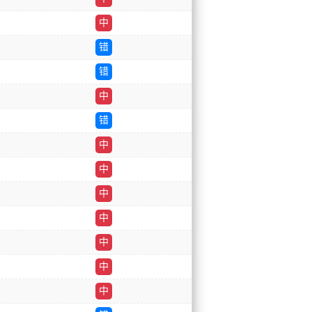
中
错
错
中
错
中
中
中
中
中
中
中