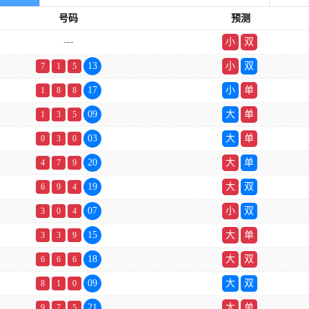
号码
预测
---
小
双
13
小
双
7
1
5
17
小
单
1
8
8
09
大
单
1
3
5
03
大
单
0
3
0
20
大
单
4
7
9
19
大
双
6
9
4
07
小
双
3
0
4
15
大
单
3
3
9
18
大
双
6
6
6
09
大
双
8
1
0
21
大
单
9
7
5