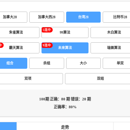
加拿大28
加拿大西28
台湾28
比特币28
朱雀算法
99算法
木白算法
霸天算法
未来算法
瑞兽算法
组合
杀组
大小
单双
双项
双组
100期 正确：80 期 错误：20 期
正确率：80%
走势