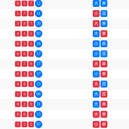
12
大
单
0
5
7
11
小
双
1
7
3
20
大
单
5
8
7
07
大
单
4
1
2
16
小
单
8
3
5
17
小
双
6
6
5
17
大
单
1
7
9
17
小
单
9
2
6
15
大
双
4
8
3
06
大
双
1
4
1
11
大
单
0
2
9
15
大
单
8
6
1
07
小
单
3
2
2