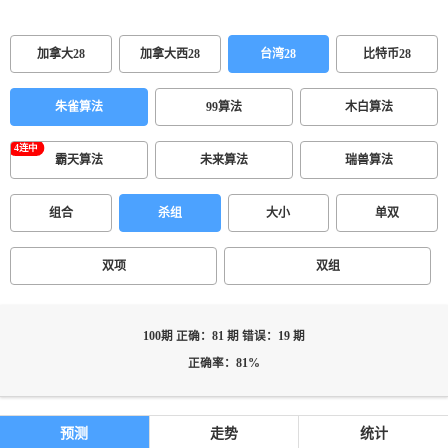
加拿大28
加拿大西28
台湾28
比特币28
朱雀算法
99算法
木白算法
霸天算法
未来算法
瑞兽算法
组合
杀组
大小
单双
双项
双组
100期 正确：81 期 错误：19 期
正确率：81%
预测
走势
统计