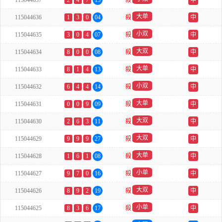
115044637
2
4
7
13
殺
中
大单
115044636
1
3
0
04
殺
中
小双
115044635
3
0
4
07
殺
中
大双
115044634
8
0
0
08
殺
中
大单
115044633
8
1
4
13
殺
中
小双
115044632
6
4
4
14
殺
中
大单
115044631
0
0
9
09
殺
中
大双
115044630
2
6
3
11
殺
中
大双
115044629
9
9
9
27
殺
中
大单
115044628
1
6
1
08
殺
中
小单
115044627
9
7
0
16
殺
中
大双
115044626
8
9
2
19
殺
中
小单
115044625
8
3
6
17
殺
中