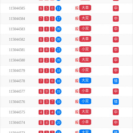
大单
115044585
6
5
0
11
殺
中
大双
115044584
7
5
5
17
殺
中
小双
115044583
1
1
7
09
殺
中
大单
115044582
6
3
0
09
殺
中
小双
115044581
8
8
7
23
殺
中
大双
115044580
0
2
7
09
殺
中
小双
115044579
9
1
8
18
殺
中
大双
115044578
7
3
6
16
殺
错
小单
115044577
6
9
4
19
殺
中
小双
115044576
0
3
7
10
殺
错
大双
115044575
4
2
4
10
殺
中
小单
115044574
8
4
8
20
殺
中
大双