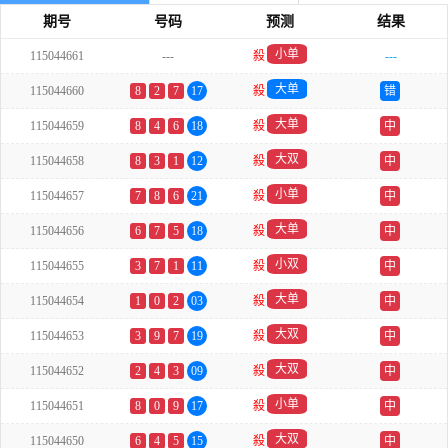
期号
号码
预测
结果
小单
115044661
---
殺
---
大单
115044660
8
2
7
17
殺
错
大单
115044659
8
4
6
18
殺
中
大双
115044658
8
3
1
12
殺
中
小单
115044657
7
8
6
21
殺
中
大单
115044656
6
7
5
18
殺
中
小双
115044655
3
7
1
11
殺
中
大单
115044654
1
0
2
03
殺
中
大双
115044653
3
9
7
19
殺
中
大双
115044652
2
4
3
09
殺
中
小单
115044651
8
0
9
17
殺
中
大双
115044650
6
4
5
15
殺
中