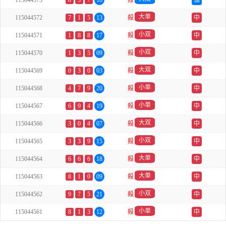
115044573
8
3
7
18
殺
错
大单
115044572
7
1
5
13
殺
中
小双
115044571
1
8
8
17
殺
中
小双
115044570
1
3
5
09
殺
中
大双
115044569
0
3
0
03
殺
中
小单
115044568
4
7
9
20
殺
中
小单
115044567
6
9
4
19
殺
中
大双
115044566
3
0
4
07
殺
中
小双
115044565
3
3
9
15
殺
中
大单
115044564
6
6
6
18
殺
中
大单
115044563
8
1
0
09
殺
中
小双
115044562
9
7
5
21
殺
中
小单
115044561
8
1
3
12
殺
中