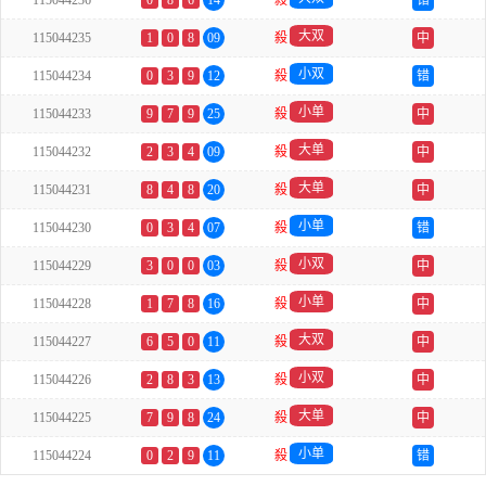
115044236
0
8
6
14
殺
错
大双
115044235
1
0
8
09
殺
中
小双
115044234
0
3
9
12
殺
错
小单
115044233
9
7
9
25
殺
中
大单
115044232
2
3
4
09
殺
中
大单
115044231
8
4
8
20
殺
中
小单
115044230
0
3
4
07
殺
错
小双
115044229
3
0
0
03
殺
中
小单
115044228
1
7
8
16
殺
中
大双
115044227
6
5
0
11
殺
中
小双
115044226
2
8
3
13
殺
中
大单
115044225
7
9
8
24
殺
中
小单
115044224
0
2
9
11
殺
错