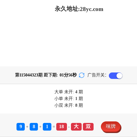
永久地址:28yc.com
第
115044323
期 距下期:
01
分
56
秒
广告开关：
大单
未开:
4
期
小单
未开:
1
期
小双
未开:
8
期
9
8
1
18
大
双
咪牌
+
+
=
-