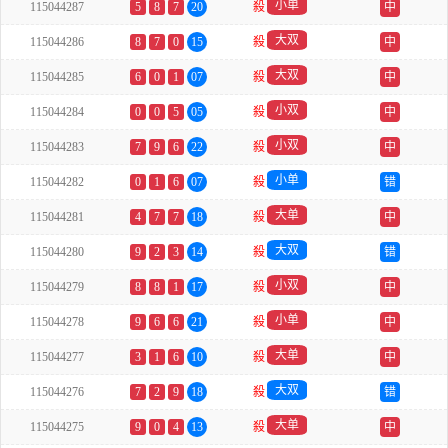
小单
115044287
5
8
7
20
殺
中
大双
115044286
8
7
0
15
殺
中
大双
115044285
6
0
1
07
殺
中
小双
115044284
0
0
5
05
殺
中
小双
115044283
7
9
6
22
殺
中
小单
115044282
0
1
6
07
殺
错
大单
115044281
4
7
7
18
殺
中
大双
115044280
9
2
3
14
殺
错
小双
115044279
8
8
1
17
殺
中
小单
115044278
9
6
6
21
殺
中
大单
115044277
3
1
6
10
殺
中
大双
115044276
7
2
9
18
殺
错
大单
115044275
9
0
4
13
殺
中