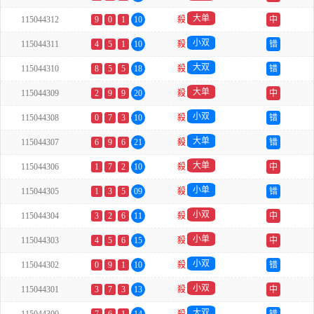
大单
115044312
9
0
1
10
殺
中
小双
115044311
4
5
1
10
殺
错
大双
115044310
8
5
5
18
殺
错
大单
115044309
2
9
9
20
殺
中
小双
115044308
0
7
3
10
殺
错
大单
115044307
6
9
6
21
殺
错
大单
115044306
1
7
2
10
殺
中
小单
115044305
1
3
5
09
殺
错
小双
115044304
3
2
6
11
殺
中
小单
115044303
4
5
6
15
殺
中
小双
115044302
0
9
1
10
殺
错
小双
115044301
3
7
3
13
殺
中
大双